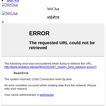
ईमेल भेजें
WeChat
आईओएस
x