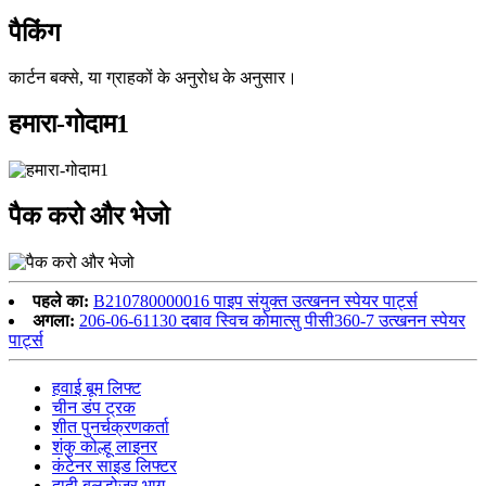
पैकिंग
कार्टन बक्से, या ग्राहकों के अनुरोध के अनुसार।
हमारा-गोदाम1
पैक करो और भेजो
पहले का:
B210780000016 पाइप संयुक्त उत्खनन स्पेयर पार्ट्स
अगला:
206-06-61130 दबाव स्विच कोमात्सु पीसी360-7 उत्खनन स्पेयर
पार्ट्स
हवाई बूम लिफ्ट
चीन डंप ट्रक
शीत पुनर्चक्रणकर्ता
शंकु कोल्हू लाइनर
कंटेनर साइड लिफ्टर
दादी बुलडोजर भाग