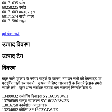
60171635 प्लग
60258225 वसंत
60171603 वाल्व, राहत
60171574 बॉडी, वाल्व
60171586 स्पूल
हमें ईमेल भेजें
उत्पाद विवरण
उत्पाद टैग
विवरण
बहुत सारे प्रकार के स्पेयर पार्ट्स के कारण, हम उन सभी को वेबसाइट पर
प्रदर्शित नहीं कर सकते। कृपया विशिष्ट जानकारी के लिए बेझिझक हमसे
संपर्क करें। कुछ अन्य संबंधित उत्पाद भाग संख्याएँ निम्नलिखित हैं:
13499032 स्लीविंग डिवाइस SY16C3Y3W.1
13796569 यात्रा उपकरण SY16C3Y3W.2B
13016750 कार्यशील अनुलग्नक
13234682 कोटिंग SY16C3Y4W-TZ