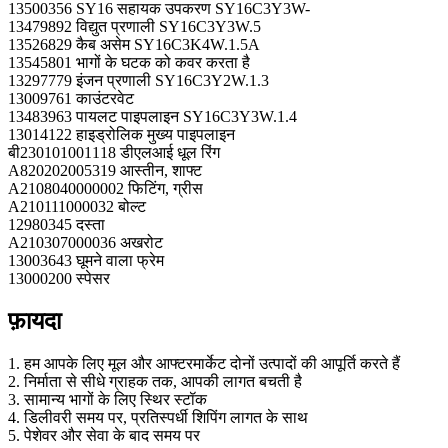
13500356 SY16 सहायक उपकरण SY16C3Y3W-
13479892 विद्युत प्रणाली SY16C3Y3W.5
13526829 कैब असेम SY16C3K4W.1.5A
13545801 भागों के घटक को कवर करता है
13297779 इंजन प्रणाली SY16C3Y2W.1.3
13009761 काउंटरवेट
13483963 पायलट पाइपलाइन SY16C3Y3W.1.4
13014122 हाइड्रोलिक मुख्य पाइपलाइन
बी230101001118 डीएलआई धूल रिंग
A820202005319 आस्तीन, शाफ्ट
A2108040000002 फिटिंग, ग्रीस
A210111000032 बोल्ट
12980345 दस्ता
A210307000036 अखरोट
13003643 घूमने वाला फ्रेम
13000200 स्पेसर
फ़ायदा
1. हम आपके लिए मूल और आफ्टरमार्केट दोनों उत्पादों की आपूर्ति करते हैं
2. निर्माता से सीधे ग्राहक तक, आपकी लागत बचती है
3. सामान्य भागों के लिए स्थिर स्टॉक
4. डिलीवरी समय पर, प्रतिस्पर्धी शिपिंग लागत के साथ
5. पेशेवर और सेवा के बाद समय पर