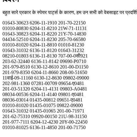
बहुत सारे प्रकार के स्पेयर पार्ट्स के कारण, हम उन सभी को वेबसाइट पर प्रदर्
01643-30623 6206-11-1910 201-70-22150
01010-80830 6204-11-8210 21W-71-11131
01643-30823 6204-11-8220 21Y-70-14830
04434-52510 6204-11-8230 205-70-66580
01010-81020 6204-11-8810 01010-81230
01643-31032 6136-11-8120 01643-31232
08210-01803 6136-11-8130 707-00-0सी921
203-62-32440 6136-11-8142 09690-P0710
201-979-8510 6130-12-8610 201-00-D1150
201-979-8350 6204-11-8660 208-00-51650
11वाई-09-11160 6130-12-8630 09802-09000
202-981-1360 07281-00709 09654-ए0481
201-03-51320 6204-11-4131 09803-A0481
08034-00536 6204-11-4140 09801-ए0481
08036-03014 01435-00812 09651-ए0481
01010-81020 01435-01075 09822-09000
01643-31032 01435-01065 201-00-71971
201-62-75310 09920-00150 21U-98-31150
201-977-7111 6204-12-4230 20Y-00-22450
01010-81025 6136-11-4850 201-00-71750