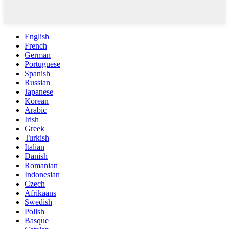
English
French
German
Portuguese
Spanish
Russian
Japanese
Korean
Arabic
Irish
Greek
Turkish
Italian
Danish
Romanian
Indonesian
Czech
Afrikaans
Swedish
Polish
Basque