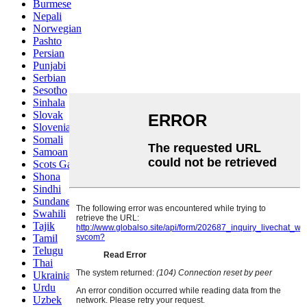
Burmese
Nepali
Norwegian
Pashto
Persian
Punjabi
Serbian
Sesotho
Sinhala
Slovak
Slovenian
Somali
Samoan
Scots Gaelic
Shona
Sindhi
Sundanese
Swahili
Tajik
Tamil
Telugu
Thai
Ukrainian
Urdu
Uzbek